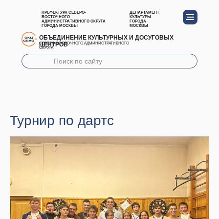
ПРЕФЕКТУРА СЕВЕРО-
ДЕПАРТАМЕНТ
ВОСТОЧНОГО
КУЛЬТУРЫ
АДМИНИСТРАТИВНОГО ОКРУГА
ГОРОДА
ГОРОДА МОСКВЫ
МОСКВЫ
ОБЪЕДИНЕНИЕ КУЛЬТУРНЫХ И ДОСУГОВЫХ
ЦЕНТРОВ
СЕВЕРО-ВОСТОЧНОГО АДМИНИСТРАТИВНОГО
ОКРУГА
Турнир по дартс