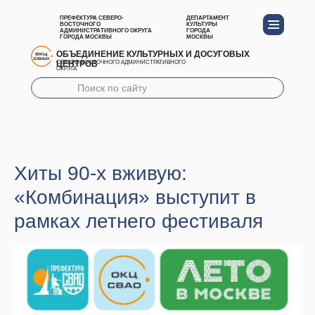
ПРЕФЕКТУРА СЕВЕРО-
ДЕПАРТАМЕНТ
ВОСТОЧНОГО
КУЛЬТУРЫ
АДМИНИСТРАТИВНОГО ОКРУГА
ГОРОДА
ГОРОДА МОСКВЫ
МОСКВЫ
ОБЪЕДИНЕНИЕ КУЛЬТУРНЫХ И ДОСУГОВЫХ
ЦЕНТРОВ
СЕВЕРО-ВОСТОЧНОГО АДМИНИСТРАТИВНОГО
ОКРУГА
Хиты 90-х вживую:
«Комбинация» выступит в
рамках летнего фестиваля