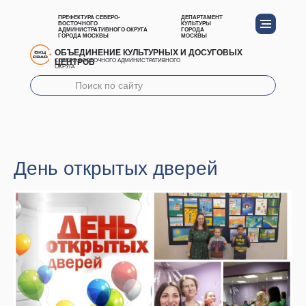
ПРЕФЕКТУРА СЕВЕРО-
ДЕПАРТАМЕНТ
ВОСТОЧНОГО
КУЛЬТУРЫ
АДМИНИСТРАТИВНОГО ОКРУГА
ГОРОДА
ГОРОДА МОСКВЫ
МОСКВЫ
ОБЪЕДИНЕНИЕ КУЛЬТУРНЫХ И ДОСУГОВЫХ
ЦЕНТРОВ
СЕВЕРО-ВОСТОЧНОГО АДМИНИСТРАТИВНОГО
ОКРУГА
День открытых дверей