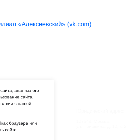
лиал «Алексеевский» (vk.com)
сайта, анализа его
ьзование сайта,
етствии с нашей
аботы:
Юридический адрес:
:00 —
127549, Москва,
йках браузера или
обед 12:00
ул. Пришвина, д. 12, к. 2
ть сайта.