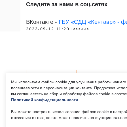
Следите за нами в соц.сетях
ВКонтакте -
ГБУ «СДЦ «Кентавр» - фи
2023-09-12 11:20
Главные
Контакты
Мы используем файлы cookie для улучшения работы нашего 
посещаемости и персонализации контента. Продолжая испол
вы соглашаетесь на сбор и обработку файлов cookie в соотв
Политикой конфиденциальности
.
Телефон единого
Часы р
контактного центра:
Пн-Пт 9
Вы можете настроить использование файлов cookie в настро
17:30, 
8 (495) 161-00-40
отказаться от них, но это может повлиять на функциональнос
— 13:00