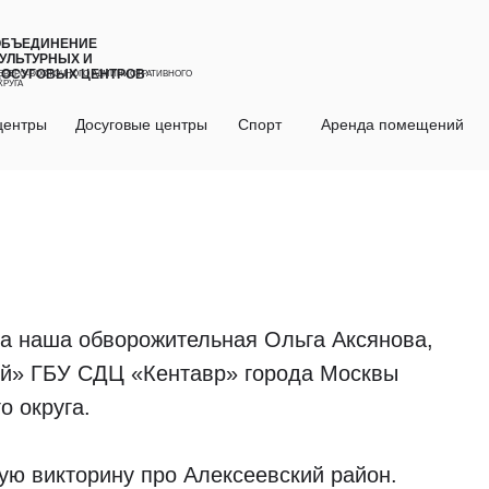
ОБЪЕДИНЕНИЕ
УЛЬТУРНЫХ И
ДОСУГОВЫХ ЦЕНТРОВ
ЕВЕРО-ВОСТОЧНОГО АДМИНИСТРАТИВНОГО
КРУГА
центры
Досуговые центры
Спорт
Аренда помещений
а наша обворожительная Ольга Аксянова,
й» ГБУ СДЦ «Кентавр» города Москвы
о округа.
ю викторину про Алексеевский район.