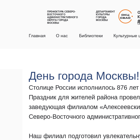
ПРЕФЕКТУРА СЕВЕРО-
ДЕПАРТАМЕНТ
ВОСТОЧНОГО
КУЛЬТУРЫ
К
АДМИНИСТРАТИВНОГО
ГОРОДА
ОКРУГА ГОРОДА
МОСКВЫ
С
МОСКВЫ
О
Главная
О нас
Библиотеки
Культурные 
День города Москвы!
Столице России исполнилось 876 лет
Праздник для жителей района провел
заведующая филиалом «Алексеевски
Северо-Восточного административног
Наш филиал подготовил увлекательну