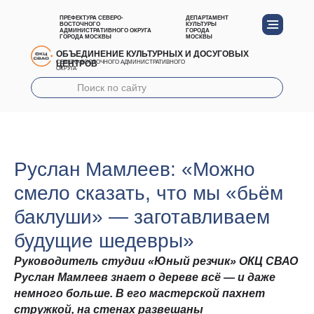
ПРЕФЕКТУРА СЕВЕРО-
ДЕПАРТАМЕНТ
ВОСТОЧНОГО
КУЛЬТУРЫ
АДМИНИСТРАТИВНОГО ОКРУГА
ГОРОДА
ГОРОДА МОСКВЫ
МОСКВЫ
ОБЪЕДИНЕНИЕ КУЛЬТУРНЫХ И ДОСУГОВЫХ
ЦЕНТРОВ
СЕВЕРО-ВОСТОЧНОГО АДМИНИСТРАТИВНОГО
ОКРУГА
Руслан Мамлеев: «Можно
смело сказать, что мы «бьём
баклуши» — заготавливаем
будущие шедевры»
Руководитель студии «Юный резчик» ОКЦ СВАО
Руслан Мамлеев знает о дереве всё — и даже
немного больше. В его мастерской пахнет
стружкой, на стенах развешаны