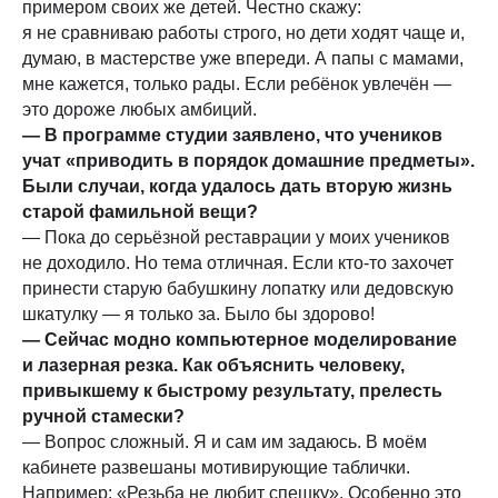
примером своих же детей. Честно скажу:
я не сравниваю работы строго, но дети ходят чаще и,
думаю, в мастерстве уже впереди. А папы с мамами,
мне кажется, только рады. Если ребёнок увлечён —
это дороже любых амбиций.
— В программе студии заявлено, что учеников
учат «приводить в порядок домашние предметы».
Были случаи, когда удалось дать вторую жизнь
старой фамильной вещи?
— Пока до серьёзной реставрации у моих учеников
не доходило. Но тема отличная. Если кто-то захочет
принести старую бабушкину лопатку или дедовскую
шкатулку — я только за. Было бы здорово!
— Сейчас модно компьютерное моделирование
и лазерная резка. Как объяснить человеку,
привыкшему к быстрому результату, прелесть
ручной стамески?
— Вопрос сложный. Я и сам им задаюсь. В моём
кабинете развешаны мотивирующие таблички.
Например: «Резьба не любит спешку». Особенно это