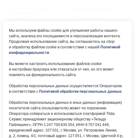
Телефон единого
Фактический адрес:
контактного
центра:
127549, Москва,
ул. Мурановская, д. 8А
8 (495) 161-00-40
Мы используем файлы cookie для улучшения работы нашего
сайта, анализа его посещаемости и персонализации контента.
Почта:
Электронный каталог:
Продолжая использование сайта, вы соглашаетесь на сбор
и обработку файлов cookie в соответствии с нашей
Политикой
okc-
Результаты НОК
svao@svao.mos.ru
оказания услуг
конфиденциальности
.
Об учреждении:
Вы можете настроить использование файлов cookie
Электронные ресурсы:
в настройках браузера или отказаться от них, но это может
О ГБУ «ОКЦ СВАО»
повлиять на функциональность сайта.
Национальная
Документы
электронная библиотека
Обработка персональных данных осуществляется Оператором
Каталог Библиотек
в соответствии с
Политикой обработки персональных данных
.
Москвы
Национальная
Обработка персональных данных и иных данных (информация)
электронная детская
библиотека
посетителя сайта (пользователя) может по поручению
ЛитРес
Оператора собираться и использоваться платформой Tilda.
Сервис принадлежит акционерному обществу «Тильда
Паблишинг», ОГРН 1 247 700 830 354, ИНН 9 707 041 449,
юридический адрес: 107 031, г. Москва, ул. Петровские Линии,
д. 2, помещ. 4/1, почтовый адрес: 127 051, г. Москва, Цветной б-р,