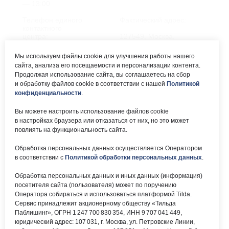
— 13:00
Телефон единого
Фактический адрес:
контактного
центра:
127549, Москва,
ул. Мурановская, д. 8А
8 (495) 161-00-40
Мы используем файлы cookie для улучшения работы нашего
сайта, анализа его посещаемости и персонализации контента.
Почта:
Электронный каталог:
Продолжая использование сайта, вы соглашаетесь на сбор
и обработку файлов cookie в соответствии с нашей
Политикой
okc-
Результаты НОК
svao@svao.mos.ru
оказания услуг
конфиденциальности
.
Об учреждении:
Вы можете настроить использование файлов cookie
Электронные ресурсы:
в настройках браузера или отказаться от них, но это может
О ГБУ «ОКЦ СВАО»
повлиять на функциональность сайта.
Национальная
Документы
электронная библиотека
Обработка персональных данных осуществляется Оператором
Каталог Библиотек
в соответствии с
Политикой обработки персональных данных
.
Москвы
Национальная
Обработка персональных данных и иных данных (информация)
электронная детская
библиотека
посетителя сайта (пользователя) может по поручению
ЛитРес
Оператора собираться и использоваться платформой Tilda.
Сервис принадлежит акционерному обществу «Тильда
Паблишинг», ОГРН 1 247 700 830 354, ИНН 9 707 041 449,
юридический адрес: 107 031, г. Москва, ул. Петровские Линии,