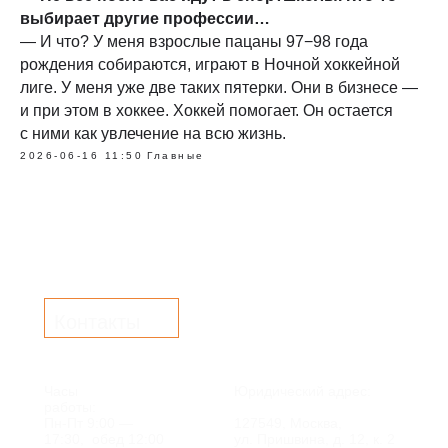
выбирает другие профессии…
— И что? У меня взрослые пацаны 97−98 года
рождения собираются, играют в Ночной хоккейной
лиге. У меня уже две таких пятерки. Они в бизнесе —
и при этом в хоккее. Хоккей помогает. Он остается
с ними как увлечение на всю жизнь.
2026-06-16 11:50
Главные
Контакты
Часы
Юридический адрес:
работы:
Пн-Пт 9:00 —
127549, Москва,
17:30, обед 12:00
ул. Пришвина, д. 12, к. 2