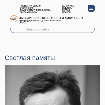
ПРЕФЕКТУРА СЕВЕРО-
ДЕПАРТАМЕНТ
ВОСТОЧНОГО
КУЛЬТУРЫ
АДМИНИСТРАТИВНОГО ОКРУГА
ГОРОДА
ГОРОДА МОСКВЫ
МОСКВЫ
ОБЪЕДИНЕНИЕ КУЛЬТУРНЫХ И ДОСУГОВЫХ
ЦЕНТРОВ
СЕВЕРО-ВОСТОЧНОГО АДМИНИСТРАТИВНОГО
ОКРУГА
Светлая память!