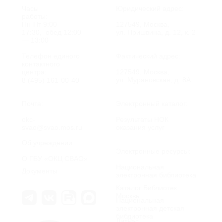
Часы
Юридический адрес:
работы:
Пн-Пт 9:00 —
127549, Москва,
17:30, обед 12:00
ул. Пришвина, д. 12, к. 2
— 13:00
Телефон единого
Фактический адрес:
контактного
центра:
127549, Москва,
ул. Мурановская, д. 8А
8 (495) 161-00-40
Почта:
Электронный каталог:
okc-
Результаты НОК
svao@svao.mos.ru
оказания услуг
Об учреждении:
Электронные ресурсы:
О ГБУ «ОКЦ СВАО»
Национальная
Документы
электронная библиотека
Каталог Библиотек
Москвы
Национальная
электронная детская
библиотека
ЛитРес