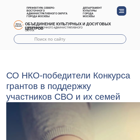
ПРЕФЕКТУРА СЕВЕРО-
ДЕПАРТАМЕНТ
ВОСТОЧНОГО
КУЛЬТУРЫ
АДМИНИСТРАТИВНОГО ОКРУГА
ГОРОДА
ГОРОДА МОСКВЫ
МОСКВЫ
ОБЪЕДИНЕНИЕ КУЛЬТУРНЫХ И ДОСУГОВЫХ
ЦЕНТРОВ
СЕВЕРО-ВОСТОЧНОГО АДМИНИСТРАТИВНОГО
ОКРУГА
СО НКО-победители Конкурса
грантов в поддержку
участников СВО и их семей