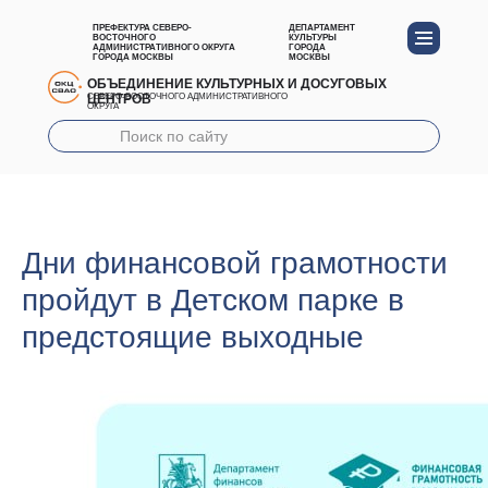
ПРЕФЕКТУРА СЕВЕРО-
ДЕПАРТАМЕНТ
ВОСТОЧНОГО
КУЛЬТУРЫ
АДМИНИСТРАТИВНОГО ОКРУГА
ГОРОДА
ГОРОДА МОСКВЫ
МОСКВЫ
ОБЪЕДИНЕНИЕ КУЛЬТУРНЫХ И ДОСУГОВЫХ
ЦЕНТРОВ
СЕВЕРО-ВОСТОЧНОГО АДМИНИСТРАТИВНОГО
ОКРУГА
Дни финансовой грамотности
пройдут в Детском парке в
предстоящие выходные