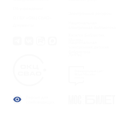
Об учреждении:
Электронные ресурсы:
О ГБУ «ОКЦ СВАО»
Национальная
Документы
электронная библиотека
Каталог Библиотек
Москвы
Национальная
электронная детская
библиотека
ЛитРес
Версия для
слабовидящих