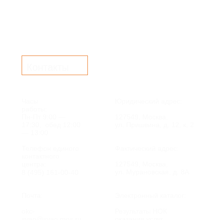
Контакты
Часы
Юридический адрес:
работы:
Пн-Пт 9:00 —
127549, Москва,
17:30, обед 12:00
ул. Пришвина, д. 12, к. 2
— 13:00
Телефон единого
Фактический адрес:
контактного
центра:
127549, Москва,
ул. Мурановская, д. 8А
8 (495) 161-00-40
Почта:
Электронный каталог:
okc-
Результаты НОК
svao@svao.mos.ru
оказания услуг