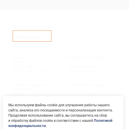
Контакты
Часы
Юридический адрес:
работы:
Пн-Пт 9:00 —
127549, Москва,
17:30, обед 12:00
ул. Пришвина, д. 12, к. 2
— 13:00
Телефон единого
Фактический адрес:
контактного
центра:
127549, Москва,
ул. Мурановская, д. 8А
8 (495) 161-00-40
Мы используем файлы cookie для улучшения работы нашего
сайта, анализа его посещаемости и персонализации контента.
Почта:
Электронный каталог:
Продолжая использование сайта, вы соглашаетесь на сбор
и обработку файлов cookie в соответствии с нашей
Политикой
okc-
Результаты НОК
svao@svao.mos.ru
оказания услуг
конфиденциальности
.