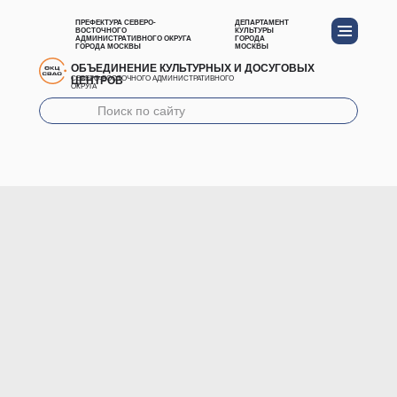
ПРЕФЕКТУРА СЕВЕРО-
ДЕПАРТАМЕНТ
ВОСТОЧНОГО
КУЛЬТУРЫ
АДМИНИСТРАТИВНОГО ОКРУГА
ГОРОДА
ГОРОДА МОСКВЫ
МОСКВЫ
ОБЪЕДИНЕНИЕ КУЛЬТУРНЫХ И ДОСУГОВЫХ
ЦЕНТРОВ
СЕВЕРО-ВОСТОЧНОГО АДМИНИСТРАТИВНОГО
ОКРУГА