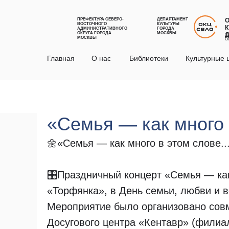
ПРЕФЕКТУРА СЕВЕРО-
ДЕПАРТАМЕНТ
ВОСТОЧНОГО
КУЛЬТУРЫ
К
АДМИНИСТРАТИВНОГО
ГОРОДА
ОКРУГА ГОРОДА
МОСКВЫ
С
МОСКВЫ
О
Главная
О нас
Библиотеки
Культурные 
«Семья — как много в
🌼«Семья — как много в этом слове..
🎛Праздничный концерт «Семья — как
«Торфянка», в День семьи, любви и в
Мероприятие было организовано сов
Досугового центра «Кентавр» (филиа