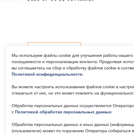
Контакты
Мы используем файлы cookie для улучшения работы нашего 
посещаемости и персонализации контента. Продолжая испол
вы соглашаетесь на сбор и обработку файлов cookie в соотв
Политикой конфиденциальности
.
Телефон единого
Часы р
контактного центра:
Пн-Пт 9
Вы можете настроить использование файлов cookie в настро
17:30, 
8 (495) 161-00-40
отказаться от них, но это может повлиять на функциональнос
— 13:00
Обработка персональных данных осуществляется Операторо
Почта:
Об учр
okc-
svao@svao.mos.ru
с
Политикой обработки персональных данных
.
О ГБУ 
Докумен
Обработка персональных данных и иных данных (информаци
(пользователя) может по поручению Оператора собираться и