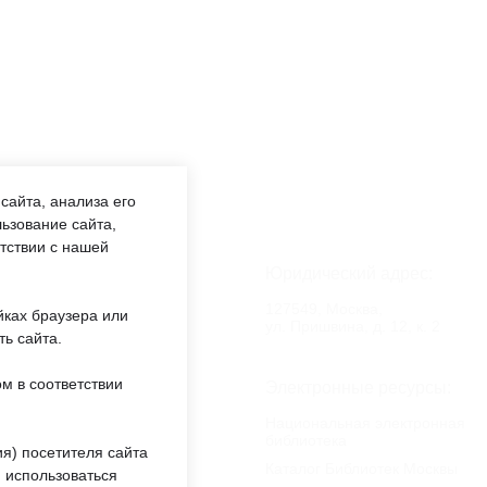
сайта, анализа его
ьзование сайта,
етствии с нашей
аботы:
Юридический адрес:
:00 —
127549, Москва,
йках браузера или
обед 12:00
ул. Пришвина, д. 12, к. 2
ть сайта.
м в соответствии
еждении:
Электронные ресурсы:
«ОКЦ СВАО»
Национальная электронная
библиотека
ты
я) посетителя сайта
Каталог Библиотек Москвы
 использоваться