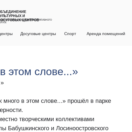
ОБЪЕДИНЕНИЕ
УЛЬТУРНЫХ И
ДОСУГОВЫХ ЦЕНТРОВ
ЕВЕРО-ВОСТОЧНОГО АДМИНИСТРАТИВНОГО
КРУГА
центры
Досуговые центры
Спорт
Аренда помещений
 этом слове...»
.»
 много в этом слове...» прошёл в парке
ерности.
местно творческими коллективами
лы Бабушкинского и Лосиноостровского