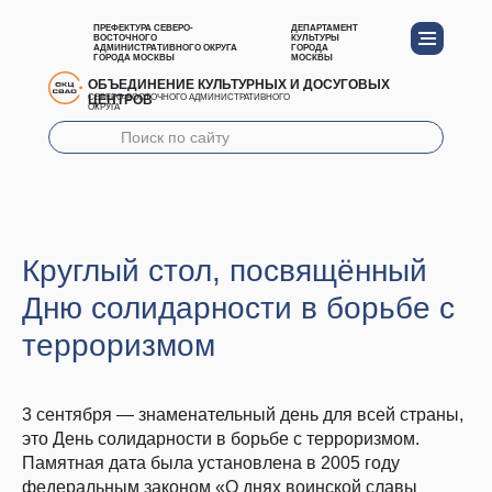
ПРЕФЕКТУРА СЕВЕРО-
ДЕПАРТАМЕНТ
ВОСТОЧНОГО
КУЛЬТУРЫ
АДМИНИСТРАТИВНОГО ОКРУГА
ГОРОДА
ГОРОДА МОСКВЫ
МОСКВЫ
ОБЪЕДИНЕНИЕ КУЛЬТУРНЫХ И ДОСУГОВЫХ
ЦЕНТРОВ
СЕВЕРО-ВОСТОЧНОГО АДМИНИСТРАТИВНОГО
ОКРУГА
Круглый стол, посвящённый
Дню солидарности в борьбе с
терроризмом
3 сентября — знаменательный день для всей страны,
это День солидарности в борьбе с терроризмом.
Памятная дата была установлена в 2005 году
федеральным законом «О днях воинской славы