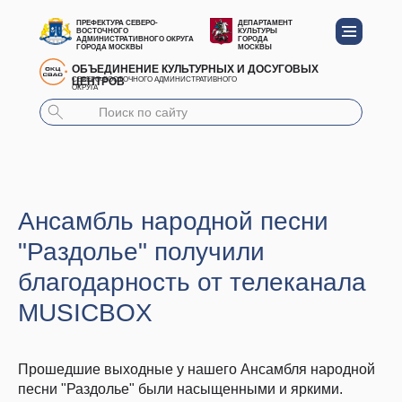
ПРЕФЕКТУРА СЕВЕРО-
ДЕПАРТАМЕНТ
ВОСТОЧНОГО
КУЛЬТУРЫ
АДМИНИСТРАТИВНОГО ОКРУГА
ГОРОДА
ГОРОДА МОСКВЫ
МОСКВЫ
ОБЪЕДИНЕНИЕ КУЛЬТУРНЫХ И ДОСУГОВЫХ
ЦЕНТРОВ
СЕВЕРО-ВОСТОЧНОГО АДМИНИСТРАТИВНОГО
ОКРУГА
Ансамбль народной песни
"Раздолье" получили
благодарность от телеканала
MUSICBOX
Прошедшие выходные у нашего Ансамбля народной
песни "Раздолье" были насыщенными и яркими.