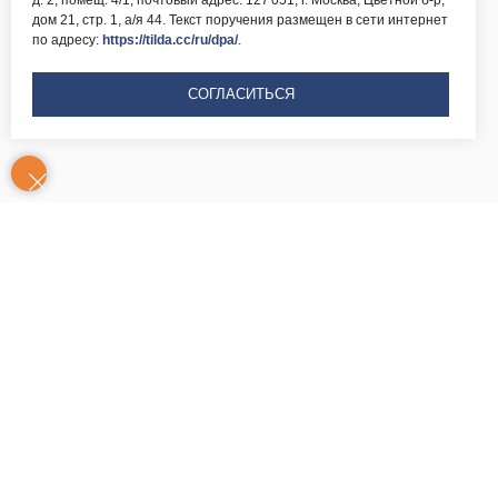
д. 2, помещ. 4/1, почтовый адрес: 127 051, г. Москва, Цветной б-р,
дом 21, стр. 1, а/я 44. Текст поручения размещен в сети интернет
по адресу:
https://tilda.cc/ru/dpa/
.
СОГЛАСИТЬСЯ
Контакты