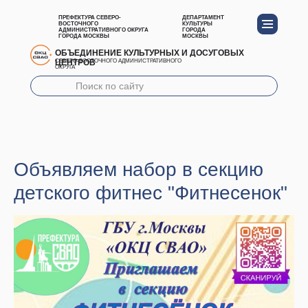
ПРЕФЕКТУРА СЕВЕРО-
ДЕПАРТАМЕНТ
ВОСТОЧНОГО
КУЛЬТУРЫ
АДМИНИСТРАТИВНОГО ОКРУГА
ГОРОДА
ГОРОДА МОСКВЫ
МОСКВЫ
ОБЪЕДИНЕНИЕ КУЛЬТУРНЫХ И ДОСУГОВЫХ
ЦЕНТРОВ
СЕВЕРО-ВОСТОЧНОГО АДМИНИСТРАТИВНОГО
ОКРУГА
Объявляем набор в секцию
детского фитнес "Фитнесенок"