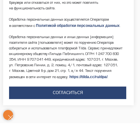
браузера или отказаться от них, но это может повлиять
на функциональность сайта.
Обработка персональных данных осуществляется Оператором
Политикой обработки персональных данных
в соответствии с
.
Обработка персональных данных и иных данных (информация)
посетителя сайта (пользователя) может по поручению Оператора
собираться и использоваться платформой Tilda. Сервис принадлежит
акционерному обществу «Тильда Паблишинг», ОГРН 1 247 700 830
354, ИНН 9 707 041 449, юридический адрес: 107 031, г. Москва,
ул. Петровские Линии, д. 2, помещ. 4/1, почтовый адрес: 127 051,
г. Москва, Цветной б-р, дом 21, стр. 1, а/я 44. Текст поручения
https://tilda.cc/ru/dpa/
размещен в сети интернет по адресу:
.
СОГЛАСИТЬСЯ