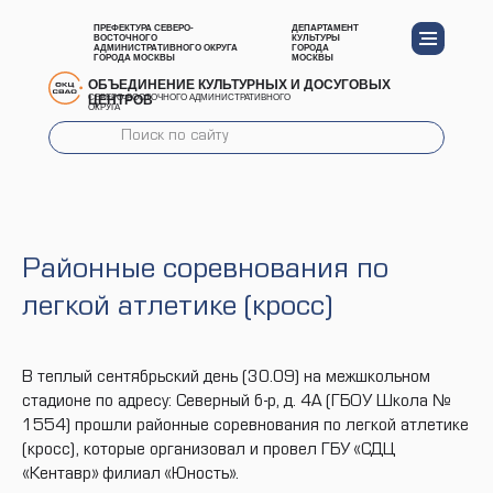
ПРЕФЕКТУРА СЕВЕРО-
ДЕПАРТАМЕНТ
ВОСТОЧНОГО
КУЛЬТУРЫ
АДМИНИСТРАТИВНОГО ОКРУГА
ГОРОДА
ГОРОДА МОСКВЫ
МОСКВЫ
ОБЪЕДИНЕНИЕ КУЛЬТУРНЫХ И ДОСУГОВЫХ
ЦЕНТРОВ
СЕВЕРО-ВОСТОЧНОГО АДМИНИСТРАТИВНОГО
ОКРУГА
Районные соревнования по
легкой атлетике (кросс)
В теплый сентябрьский день (30.09) на межшкольном
стадионе по адресу: Северный б-р, д. 4А (ГБОУ Школа №
1554) прошли районные соревнования по легкой атлетике
(кросс), которые организовал и провел ГБУ «СДЦ
«Кентавр» филиал «Юность».