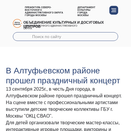
ПРЕФЕКТУРА СЕВЕРО-
ДЕПАРТАМЕНТ
ВОСТОЧНОГО
КУЛЬТУРЫ
АДМИНИСТРАТИВНОГО ОКРУГА
ГОРОДА
ГОРОДА МОСКВЫ
МОСКВЫ
ОБЪЕДИНЕНИЕ КУЛЬТУРНЫХ И ДОСУГОВЫХ
ЦЕНТРОВ
СЕВЕРО-ВОСТОЧНОГО АДМИНИСТРАТИВНОГО
ОКРУГА
В Алтуфьевском районе
прошел праздничный концерт
13 сентября 2025г., в честь Дня города, в
Алтуфьевском районе прошел праздничный концерт.
На сцене вместе с профессиональными артистами
выступили детские творческие коллективы ГБУ г.
Москвы "ОКЦ СВАО".
Для детей организовали творческие мастер-классы,
интерактивные игровые площадки, викторины и