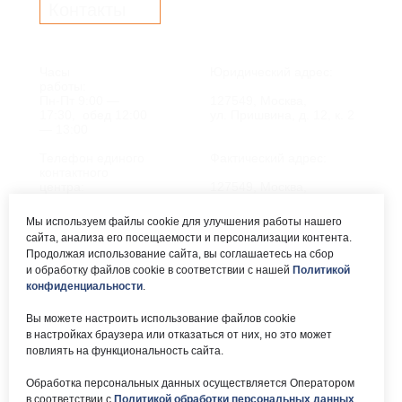
Контакты
Часы
Юридический адрес:
работы:
Пн-Пт 9:00 —
127549, Москва,
17:30, обед 12:00
ул. Пришвина, д. 12, к. 2
— 13:00
Телефон единого
Фактический адрес:
контактного
центра:
127549, Москва,
ул. Мурановская, д. 8А
8 (495) 161-00-40
Мы используем файлы cookie для улучшения работы нашего
сайта, анализа его посещаемости и персонализации контента.
Почта:
Электронный каталог:
Продолжая использование сайта, вы соглашаетесь на сбор
и обработку файлов cookie в соответствии с нашей
Политикой
okc-
Результаты НОК
svao@svao.mos.ru
оказания услуг
конфиденциальности
.
Об учреждении:
Вы можете настроить использование файлов cookie
Электронные ресурсы:
в настройках браузера или отказаться от них, но это может
О ГБУ «ОКЦ СВАО»
повлиять на функциональность сайта.
Национальная
Документы
электронная библиотека
Обработка персональных данных осуществляется Оператором
Каталог Библиотек
в соответствии с
Политикой обработки персональных данных
.