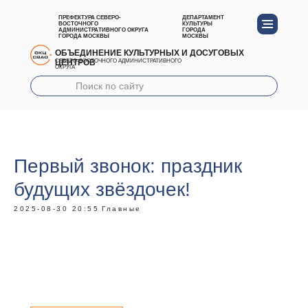
ПРЕФЕКТУРА СЕВЕРО-
ДЕПАРТАМЕНТ
ВОСТОЧНОГО
КУЛЬТУРЫ
АДМИНИСТРАТИВНОГО ОКРУГА
ГОРОДА
ГОРОДА МОСКВЫ
МОСКВЫ
ОБЪЕДИНЕНИЕ КУЛЬТУРНЫХ И ДОСУГОВЫХ
ЦЕНТРОВ
СЕВЕРО-ВОСТОЧНОГО АДМИНИСТРАТИВНОГО
ОКРУГА
Первый звонок: праздник
будущих звёздочек!
2025-08-30 20:55
Главные