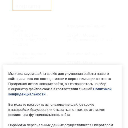
Контакты
Часы
Юридический адрес:
работы:
Пн-Пт 9:00 —
127549, Москва,
17:30, обед 12:00
ул. Пришвина, д. 12, к. 2
— 13:00
Телефон единого
Фактический адрес:
контактного
центра:
127549, Москва,
ул. Мурановская, д. 8А
8 (495) 161-00-40
Мы используем файлы cookie для улучшения работы нашего
сайта, анализа его посещаемости и персонализации контента.
Почта:
Электронный каталог:
Продолжая использование сайта, вы соглашаетесь на сбор
и обработку файлов cookie в соответствии с нашей
Политикой
okc-
Результаты НОК
svao@svao.mos.ru
оказания услуг
конфиденциальности
.
Об учреждении:
Вы можете настроить использование файлов cookie
Электронные ресурсы:
в настройках браузера или отказаться от них, но это может
О ГБУ «ОКЦ СВАО»
повлиять на функциональность сайта.
Национальная
Документы
электронная библиотека
Обработка персональных данных осуществляется Оператором