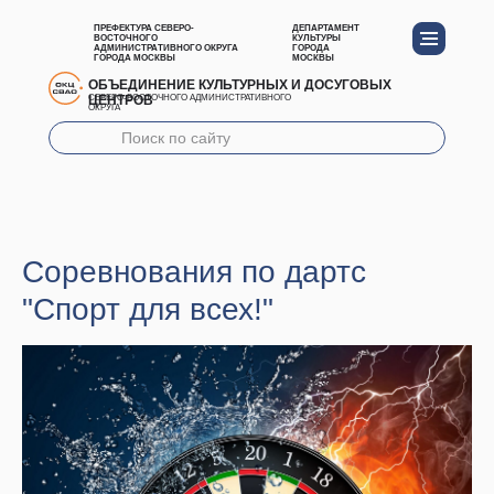
ПРЕФЕКТУРА СЕВЕРО-
ДЕПАРТАМЕНТ
ВОСТОЧНОГО
КУЛЬТУРЫ
АДМИНИСТРАТИВНОГО ОКРУГА
ГОРОДА
ГОРОДА МОСКВЫ
МОСКВЫ
ОБЪЕДИНЕНИЕ КУЛЬТУРНЫХ И ДОСУГОВЫХ
ЦЕНТРОВ
СЕВЕРО-ВОСТОЧНОГО АДМИНИСТРАТИВНОГО
ОКРУГА
Соревнования по дартс
"Спорт для всех!"