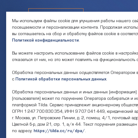
Контакты
Мы используем файлы cookie для улучшения работы нашего сай
посещаемости и персонализации контента. Продолжая использ
вы соглашаетесь на сбор и обработку файлов cookie в соответ
Политикой конфиденциальности
.
Телефон единого
Часы ра
контактного центра:
Пн-Пт 9:
Вы можете настроить использование файлов cookie в настройк
17:30, 
8 (495) 161-00-40
отказаться от них, но это может повлиять на функциональность 
— 13:00
Обработка персональных данных осуществляется Оператором в
Почта:
Об учре
okc-svao@svao.mos.ru
с
Политикой обработки персональных данных
.
О ГБУ «
Докумен
Обработка персональных данных и иных данных (информация) 
(пользователя) может по поручению Оператора собираться и и
платформой Tilda. Сервис принадлежит акционерному обществу
Электро
ОГРН 1 247 700 830 354, ИНН 9 707 041 449, юридический ад
г. Москва, ул. Петровские Линии, д. 2, помещ. 4/1, почтовый адр
Результа
Цветной б-р, дом 21, стр. 1, а/я 44. Текст поручения размещен
по адресу:
https://tilda.cc/ru/dpa/
.