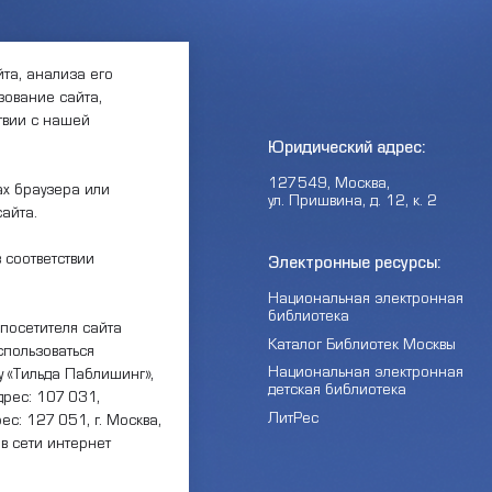
та, анализа его
ование сайта,
ствии с нашей
боты:
Юридический адрес:
00 —
127549, Москва,
ах браузера или
обед 12:00
ул. Пришвина, д. 12, к. 2
сайта.
 соответствии
ждении:
Электронные ресурсы:
ОКЦ СВАО»
Национальная электронная
библиотека
ты
посетителя сайта
Каталог Библиотек Москвы
спользоваться
Национальная электронная
 «Тильда Паблишинг»,
нный каталог:
детская библиотека
рес: 107 031,
ЛитРес
ес: 127 051, г. Москва,
ты НОК оказания услуг
 в сети интернет