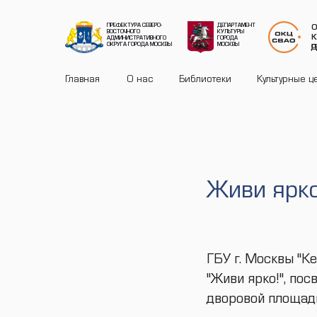
ПРЕФЕКТУРА СЕВЕРО-
ДЕПАРТАМЕНТ
О
ВОСТОЧНОГО
КУЛЬТУРЫ
К
АДМИНИСТРАТИВНОГО
ГОРОДА
ОКРУГА ГОРОДА МОСКВЫ
МОСКВЫ
Д
С
Главная
О нас
Библиотеки
Культурные ц
Живи ярко
ГБУ г. Москвы "К
"Живи ярко!", по
дворовой площадке