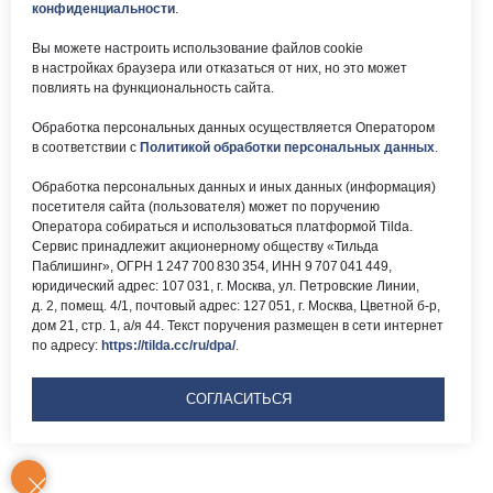
svao@svao.mos.ru
оказания услуг
конфиденциальности
.
Об учреждении:
Вы можете настроить использование файлов cookie
Электронные ресурсы:
в настройках браузера или отказаться от них, но это может
О ГБУ «ОКЦ СВАО»
повлиять на функциональность сайта.
Национальная
Документы
электронная библиотека
Обработка персональных данных осуществляется Оператором
Каталог Библиотек
в соответствии с
Политикой обработки персональных данных
.
Москвы
Национальная
Обработка персональных данных и иных данных (информация)
электронная детская
библиотека
посетителя сайта (пользователя) может по поручению
ЛитРес
Оператора собираться и использоваться платформой Tilda.
Сервис принадлежит акционерному обществу «Тильда
Паблишинг», ОГРН 1 247 700 830 354, ИНН 9 707 041 449,
юридический адрес: 107 031, г. Москва, ул. Петровские Линии,
д. 2, помещ. 4/1, почтовый адрес: 127 051, г. Москва, Цветной б-р,
дом 21, стр. 1, а/я 44. Текст поручения размещен в сети интернет
по адресу:
https://tilda.cc/ru/dpa/
.
Версия для
слабовидящих
СОГЛАСИТЬСЯ