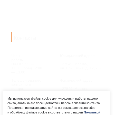
Контакты
Часы
Юридический адрес:
работы:
Пн-Пт 9:00 —
127549, Москва,
17:30, обед 12:00
ул. Пришвина, д. 12, к. 2
— 13:00
Телефон единого
Фактический адрес:
контактного
центра:
127549, Москва,
ул. Мурановская, д. 8А
8 (495) 161-00-40
Мы используем файлы cookie для улучшения работы нашего
сайта, анализа его посещаемости и персонализации контента.
Почта:
Электронный каталог:
Продолжая использование сайта, вы соглашаетесь на сбор
и обработку файлов cookie в соответствии с нашей
Политикой
okc-
Результаты НОК