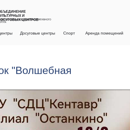
ОБЪЕДИНЕНИЕ
УЛЬТУРНЫХ И
ДОСУГОВЫХ ЦЕНТРОВ
ЕВЕРО-ВОСТОЧНОГО АДМИНИСТРАТИВНОГО
КРУГА
центры
Досуговые центры
Спорт
Аренда помещений
жок "Волшебная