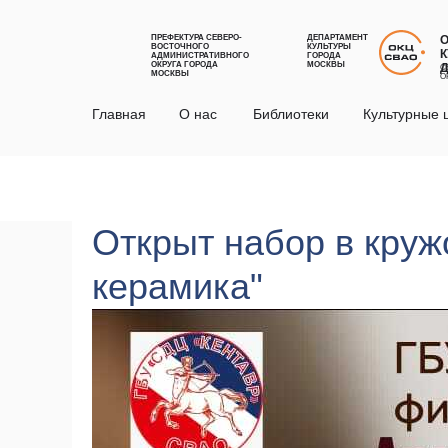
ПРЕФЕКТУРА СЕВЕРО-
ДЕПАРТАМЕНТ
ВОСТОЧНОГО
КУЛЬТУРЫ
К
АДМИНИСТРАТИВНОГО
ГОРОДА
ОКРУГА ГОРОДА
МОСКВЫ
С
МОСКВЫ
О
Главная
О нас
Библиотеки
Культурные 
Открыт набор в кру
керамика"