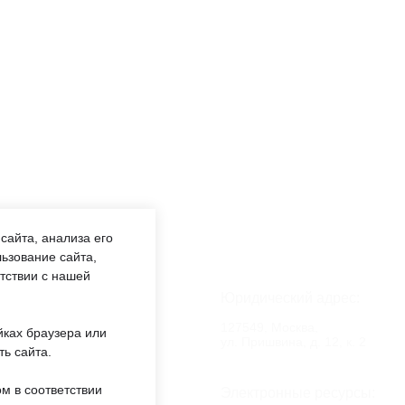
сайта, анализа его
ьзование сайта,
етствии с нашей
аботы:
Юридический адрес:
:00 —
127549, Москва,
йках браузера или
обед 12:00
ул. Пришвина, д. 12, к. 2
ть сайта.
м в соответствии
еждении:
Электронные ресурсы: