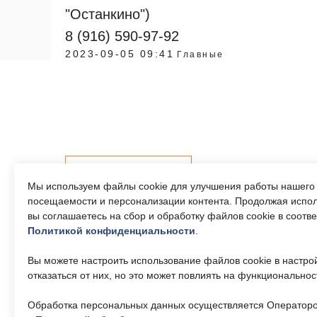
"Останкино")
8 (916) 590-97-92
2023-09-05 09:41
Главные
Контакты
Мы используем файлы cookie для улучшения работы нашего 
посещаемости и персонализации контента. Продолжая испол
вы соглашаетесь на сбор и обработку файлов cookie в соотв
Политикой конфиденциальности
.
Телефон единого
Часы р
контактного центра:
Пн-Пт 9
Вы можете настроить использование файлов cookie в настро
17:30, 
8 (495) 161-00-40
отказаться от них, но это может повлиять на функциональнос
— 13:00
Обработка персональных данных осуществляется Операторо
Почта:
Об учр
okc-