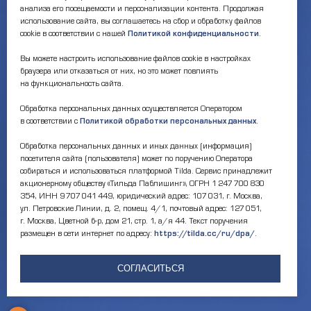
анализа его посещаемости и персонализации контента. Продолжая
okc-svao@svao.mos.ru
Результаты НОК
оказания услуг
использование сайта, вы соглашаетесь на сбор и обработку файлов
cookie в соответствии с нашей
Политикой конфиденциальности
.
Об учреждении:
Электронные ресурсы:
Вы можете настроить использование файлов cookie в настройках
О ГБУ «ОКЦ СВАО»
браузера или отказаться от них, но это может повлиять
Национальная
Документы
на функциональность сайта.
электронная библиотека
Каталог Библиотек
Обработка персональных данных осуществляется Оператором
Москвы
в соответствии с
Политикой обработки персональных данных
.
Национальная
электронная детская
библиотека
Обработка персональных данных и иных данных (информация)
ЛитРес
посетителя сайта (пользователя) может по поручению Оператора
собираться и использоваться платформой Tilda. Сервис принадлежит
акционерному обществу «Тильда Паблишинг», ОГРН 1 247 700 830
354, ИНН 9 707 041 449, юридический адрес: 107 031, г. Москва,
ул. Петровские Линии, д. 2, помещ. 4/1, почтовый адрес: 127 051,
г. Москва, Цветной б-р, дом 21, стр. 1, а/я 44. Текст поручения
размещен в сети интернет по адресу:
https://tilda.cc/ru/dpa/
.
Версия для
слабовидящих
СОГЛАСИТЬСЯ