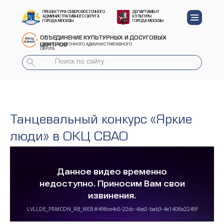
ПРЕФЕКТУРА СЕВЕРО-ВОСТОЧНОГО
ДЕПАРТАМЕНТ
АДМИНИСТРАТИВНОГО ОКРУГА
КУЛЬТУРЫ
ГОРОДА МОСКВЫ
ГОРОДА МОСКВЫ
ОБЪЕДИНЕНИЕ КУЛЬТУРНЫХ И ДОСУГОВЫХ
СЕВЕРО-ВОСТОЧНОГО АДМИНИСТРАТИВНОГО
ЦЕНТРОВ
ОКРУГА
Танцевальный конкурс «Яркие
люди» в ОКЦ СВАО