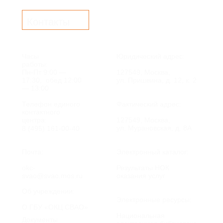
Контакты
Часы
Юридический адрес:
работы:
Пн-Пт 9:00 —
127549, Москва,
17:30, обед 12:00
ул. Пришвина, д. 12, к. 2
— 13:00
Телефон единого
Фактический адрес:
контактного
центра:
127549, Москва,
ул. Мурановская, д. 8А
8 (495) 161-00-40
Почта:
Электронный каталог:
okc-
Результаты НОК
svao@svao.mos.ru
оказания услуг
Об учреждении:
Электронные ресурсы:
О ГБУ «ОКЦ СВАО»
Национальная
Документы