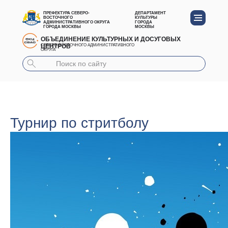
ПРЕФЕКТУРА СЕВЕРО-
ДЕПАРТАМЕНТ
ВОСТОЧНОГО
КУЛЬТУРЫ
АДМИНИСТРАТИВНОГО ОКРУГА
ГОРОДА
ГОРОДА МОСКВЫ
МОСКВЫ
ОБЪЕДИНЕНИЕ КУЛЬТУРНЫХ И ДОСУГОВЫХ
ЦЕНТРОВ
СЕВЕРО-ВОСТОЧНОГО АДМИНИСТРАТИВНОГО
ОКРУГА
Турнир по стритболу