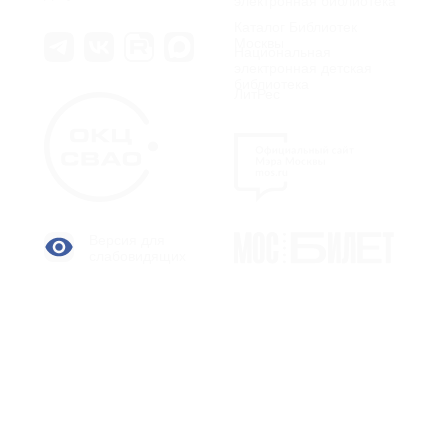
электронная библиотека
Каталог Библиотек
Москвы
Национальная
электронная детская
библиотека
ЛитРес
Версия для
слабовидящих