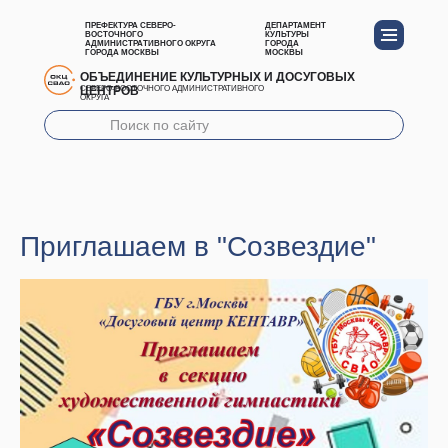
ПРЕФЕКТУРА СЕВЕРО-
ДЕПАРТАМЕНТ
ВОСТОЧНОГО
КУЛЬТУРЫ
АДМИНИСТРАТИВНОГО ОКРУГА
ГОРОДА
ГОРОДА МОСКВЫ
МОСКВЫ
ОБЪЕДИНЕНИЕ КУЛЬТУРНЫХ И ДОСУГОВЫХ
ЦЕНТРОВ
СЕВЕРО-ВОСТОЧНОГО АДМИНИСТРАТИВНОГО
ОКРУГА
Приглашаем в "Созвездие"