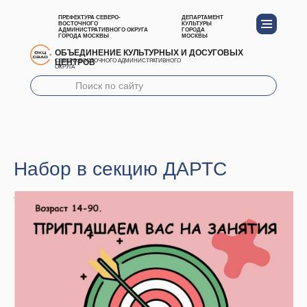
ПРЕФЕКТУРА СЕВЕРО-
ДЕПАРТАМЕНТ
ВОСТОЧНОГО
КУЛЬТУРЫ
АДМИНИСТРАТИВНОГО ОКРУГА
ГОРОДА
ГОРОДА МОСКВЫ
МОСКВЫ
ОБЪЕДИНЕНИЕ КУЛЬТУРНЫХ И ДОСУГОВЫХ
ЦЕНТРОВ
СЕВЕРО-ВОСТОЧНОГО АДМИНИСТРАТИВНОГО
ОКРУГА
Набор в секцию ДАРТС